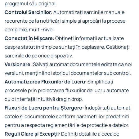
programul său original.
Controlul Sarcinilor
: Automatizați sarcinile manuale
recurente de la notificări simple și aprobări la procese
complexe, multi-nivel.
Conectat în Mișcare
: Obțineți informații actualizate
despre statut în timp ce sunteți în deplasare. Gestionați
sarcinile de pe orice dispozitiv.
Versionare
: Salvați automat documentele editate ca noi
versiuni, menținând istoricul documentelor sub control.
Automatizarea Fluxurilor de Lucru
: Simplificați
procesele prin proiectarea fluxurilor de lucru automate
cu o interfață intuitivă drag’n’drop.
Fluxuri de Lucru pentru Ștergere
: Îndepărtați automat
datele și documentele conform parametrilor predefiniți
pentru a respecta reglementările de protecție a datelor.
Reguli Clare și Excepții
: Definiți detaliile a ceea ce