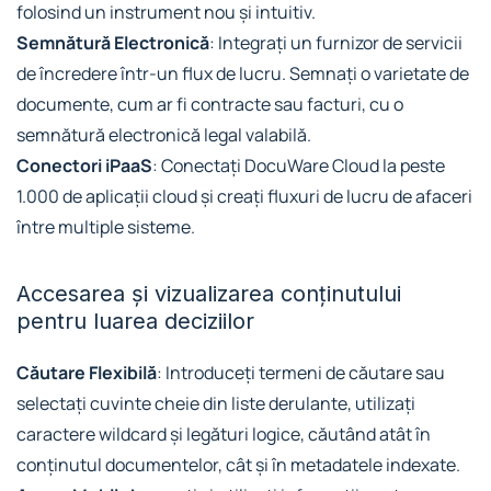
folosind un instrument nou și intuitiv.
Semnătură Electronică
: Integrați un furnizor de servicii
de încredere într-un flux de lucru. Semnați o varietate de
documente, cum ar fi contracte sau facturi, cu o
semnătură electronică legal valabilă.
Conectori iPaaS
: Conectați DocuWare Cloud la peste
1.000 de aplicații cloud și creați fluxuri de lucru de afaceri
între multiple sisteme.
Accesarea și vizualizarea conținutului
pentru luarea deciziilor
Căutare Flexibilă
: Introduceți termeni de căutare sau
selectați cuvinte cheie din liste derulante, utilizați
caractere wildcard și legături logice, căutând atât în
conținutul documentelor, cât și în metadatele indexate.