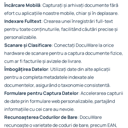
Încărcare Mobilă
: Capturați și arhivați documente fără
efort cu aplicațiile noastre mobile, chiar și în deplasare.
Indexare Fulltext
: Crearea unei înregistrări full-text
pentru toate conținuturile, facilitând căutări precise și
personalizabile.
Scanare și Clasificare
: Conectați DocuWare la orice
hardware de scanare pentru a captura documente fizice,
cum ar fi facturile și avizele de livrare.
Îmbogățirea Datelor
: Utilizați date din alte aplicații
pentru a completa metadatele indexate ale
documentelor, asigurând o taxonomie consistentă.
Formulare pentru Captura Datelor
: Accelerarea capturii
de date prin formulare web personalizabile, partajând
informațiile cu cei care au nevoie.
Recunoașterea Codurilor de Bare
: DocuWare
recunoaște o varietate de coduri de bare, precum EAN,