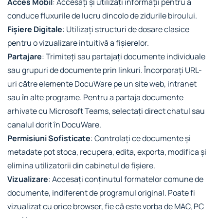
Acces Mobil
: Accesați și utilizați informații pentru a
conduce fluxurile de lucru dincolo de zidurile biroului.
Fișiere Digitale
: Utilizați structuri de dosare clasice
pentru o vizualizare intuitivă a fișierelor.
Partajare
: Trimiteți sau partajați documente individuale
sau grupuri de documente prin linkuri. Încorporați URL-
uri către elemente DocuWare pe un site web, intranet
sau în alte programe. Pentru a partaja documente
arhivate cu Microsoft Teams, selectați direct chatul sau
canalul dorit în DocuWare.
Permisiuni Sofisticate
: Controlați ce documente și
metadate pot stoca, recupera, edita, exporta, modifica și
elimina utilizatorii din cabinetul de fișiere.
Vizualizare
: Accesați conținutul formatelor comune de
documente, indiferent de programul original. Poate fi
vizualizat cu orice browser, fie că este vorba de MAC, PC