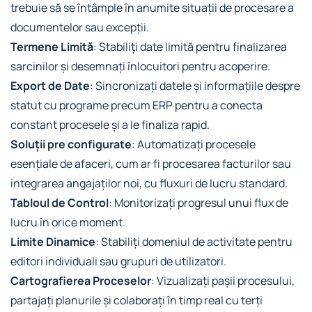
trebuie să se întâmple în anumite situații de procesare a
documentelor sau excepții.
Termene Limită
: Stabiliți date limită pentru finalizarea
sarcinilor și desemnați înlocuitori pentru acoperire.
Export de Date
: Sincronizați datele și informațiile despre
statut cu programe precum ERP pentru a conecta
constant procesele și a le finaliza rapid.
Soluții pre configurate
: Automatizați procesele
esențiale de afaceri, cum ar fi procesarea facturilor sau
integrarea angajaților noi, cu fluxuri de lucru standard.
Tabloul de Control
: Monitorizați progresul unui flux de
lucru în orice moment.
Limite Dinamice
: Stabiliți domeniul de activitate pentru
editori individuali sau grupuri de utilizatori.
Cartografierea Proceselor
: Vizualizați pașii procesului,
partajați planurile și colaborați în timp real cu terți