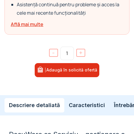
Asistență continuă pentru probleme și acces la
cele mai recente funcționalități
Află mai multe
-
+
Cantitate DocuWare ca Serviciu
Adaugă în solicită ofertă
Descriere detaliată
Caracteristici
Întrebăr