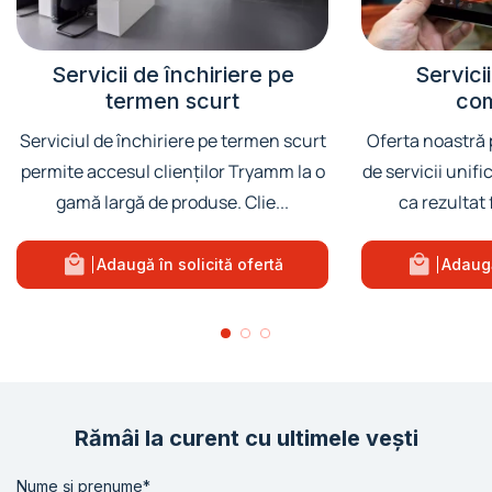
Servicii de închiriere pe
Servici
termen scurt
co
Serviciul de închiriere pe termen scurt
Oferta noastră 
permite accesul clienților Tryamm la o
de servicii unif
gamă largă de produse. Clie...
ca rezultat 
Adaugă în solicită ofertă
Adaugă
Rămâi la curent cu ultimele vești
Nume și prenume*