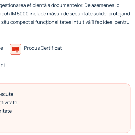
d gestionarea eficientă a documentelor. De asemenea, o
coh IM 5000 include măsuri de securitate solide, protejând
 său compact și funcționalitatea intuitivă îl fac ideal pentru
re
Produs Certificat
uni
escute
tivitate
ritate