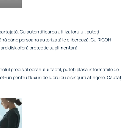
partajată. Cu autentificarea utilizatorului, puteți
e până când persoana autorizată le eliberează. Cu RICOH
hard disk oferă protecție suplimentară.
olul precis al ecranului tactil, puteți plasa informațiile de
get-uri pentru fluxuri de lucru cu o singură atingere. Căutați