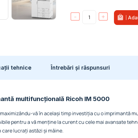
-
+
Adau
Cantitate Imprimantă multifuncțion
ații tehnice
Întrebări și răspunsuri
rimantă multifuncțională Ricoh IM 5000
maximizându-vă în același timp investiția cu o imprimantă mul
nibile pentru a vă menține la curent cu cele mai avansate tehn
n care lucrați astăzi și mâine.