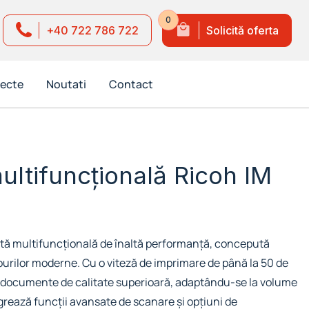
0
+40 722 786 722
Solicită oferta
iecte
Noutati
Contact
ltifuncțională Ricoh IM
tă multifuncțională de înaltă performanță, concepută
ourilor moderne. Cu o viteză de imprimare de până la 50 de
ă documente de calitate superioară, adaptându-se la volume
egrează funcții avansate de scanare și opțiuni de