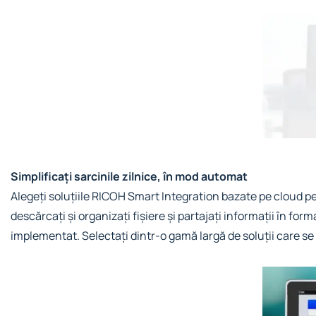
Simplificați sarcinile zilnice, în mod automat
Alegeți soluțiile RICOH Smart Integration bazate pe cloud pen
descărcați și organizați fișiere și partajați informații în for
implementat. Selectați dintr-o gamă largă de soluții care se p