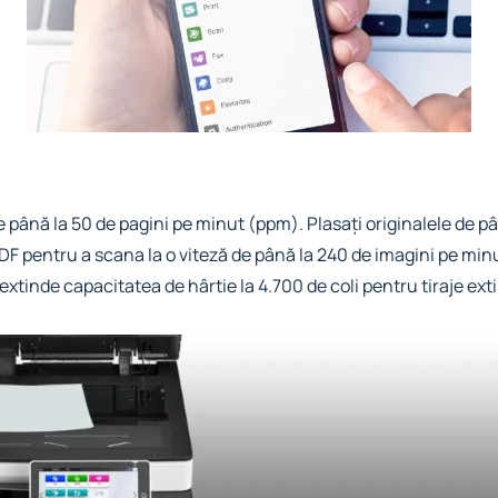
e până la 50 de pagini pe minut (ppm). Plasați originalele de p
SPDF pentru a scana la o viteză de până la 240 de imagini pe minu
xtinde capacitatea de hârtie la 4.700 de coli pentru tiraje ext