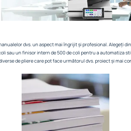
 manualelor dvs. un aspect mai îngrijit și profesional. Alegeți di
 coli sau un finisor intern de 500 de coli pentru a automatiza st
 diverse de pliere care pot face următorul dvs. proiect și mai co