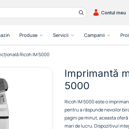
Contul meu
azin
Produse
Servicii
Campanii
Pro
ncțională Ricoh IM 5000
Imprimantă mu
5000
Ricoh IM 5000 este o impriman
pentru a răspunde nevoilor bir
pagini pe minut, aceasta ofer
mari de lucru. Dispozitivul int