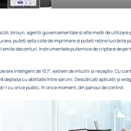
oli, birouri, agenții guvernamentale și alte medii de utilizare 
urare, puteți seta cote de imprimare și puteți reține lucrăril
eți emite deconturi. Instrumentele puternice de criptare de pe 
are inteligent de 10,1″, extrem de intuitiv și receptiv. Cu contr
ă deplasa cu abilitate între sarcini. Descărcați aplicații și wid
ați-l cu orice public, în orice moment, din panoul de control.