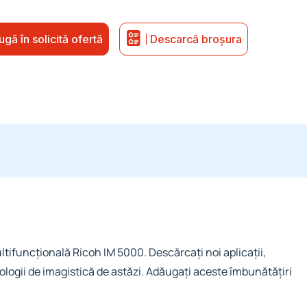
gă în solicită ofertă
Descarcă broșura
ală Ricoh IM 5000
tifuncțională Ricoh IM 5000. Descărcați noi aplicații,
ologii de imagistică de astăzi. Adăugați aceste îmbunătățiri