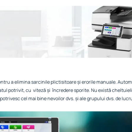
tru a elimina sarcinile plictisitoare și erorile manuale. Automa
matul potrivit, cu viteză și încredere sporite. Nu există cheltuiel
otrivesc cel mai bine nevoilor dvs. și ale grupului dvs. de lucr