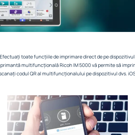
 Efectuați toate funcțiile de imprimare direct de pe dispozitiv
rimantă multifuncțională Ricoh IM 5000 vă permite să imprimaț
anați codul QR al multifuncționalului pe dispozitivul dvs. iOS