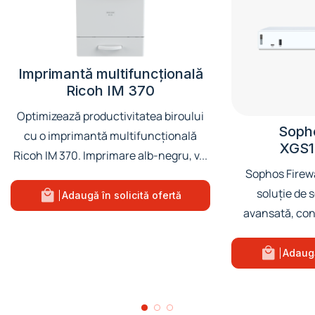
Imprimantă multifuncțională
Ricoh IM 370
Optimizează productivitatea biroului
Sopho
cu o imprimantă multifuncțională
XGS1
Ricoh IM 370. Imprimare alb-negru, v...
Sophos Firew
soluție de 
Adaugă în solicită ofertă
avansată, cone
i
Adaugă