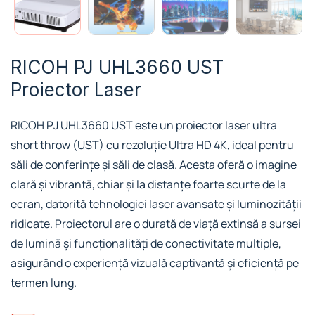
RICOH PJ UHL3660 UST
Proiector Laser
RICOH PJ UHL3660 UST este un proiector laser ultra
short throw (UST) cu rezoluție Ultra HD 4K, ideal pentru
săli de conferințe și săli de clasă. Acesta oferă o imagine
clară și vibrantă, chiar și la distanțe foarte scurte de la
ecran, datorită tehnologiei laser avansate și luminozității
ridicate. Proiectorul are o durată de viață extinsă a sursei
de lumină și funcționalități de conectivitate multiple,
asigurând o experiență vizuală captivantă și eficiență pe
termen lung.