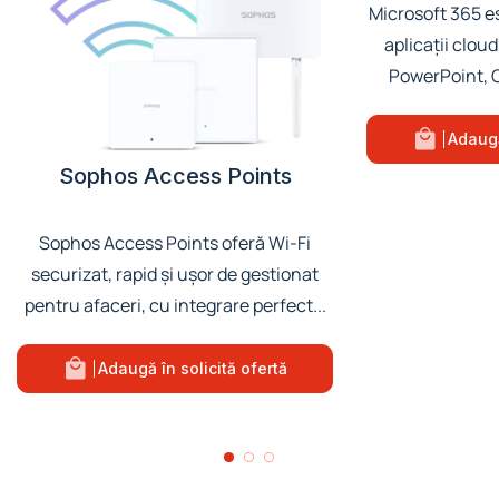
Microsoft 365 e
aplicații clou
PowerPoint, O
Adaugă
Sophos Access Points
Sophos Access Points oferă Wi-Fi
securizat, rapid și ușor de gestionat
pentru afaceri, cu integrare perfect...
Adaugă în solicită ofertă