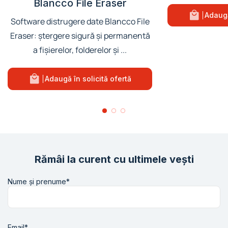
Blancco File Eraser
Adaugă
Software distrugere date Blancco File
Eraser: ștergere sigură și permanentă
a fișierelor, folderelor și ...
Adaugă în solicită ofertă
Rămâi la curent cu ultimele vești
Nume și prenume*
Email*