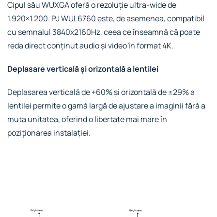
Cipul său WUXGA oferă o rezoluție ultra-wide de
1.920×1.200. PJ WUL6760 este, de asemenea, compatibil
cu semnalul 3840x2160Hz, ceea ce înseamnă că poate
reda direct conținut audio și video în format 4K.
Deplasare verticală și orizontală a lentilei
Deplasarea verticală de +60% și orizontală de ±29% a
lentilei permite o gamă largă de ajustare a imaginii fără a
muta unitatea, oferind o libertate mai mare în
poziționarea instalației.