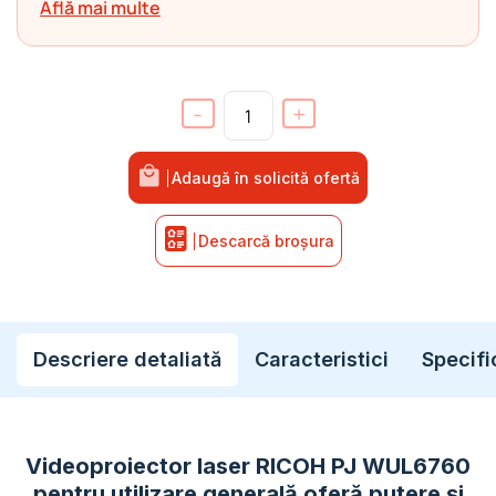
Află mai multe
-
+
Cantitate Videoproiector laser RICOH PJ 
Adaugă în solicită ofertă
Descarcă broșura
Descriere detaliată
Caracteristici
Specifi
Videoproiector laser RICOH PJ WUL6760
pentru utilizare generală oferă putere și