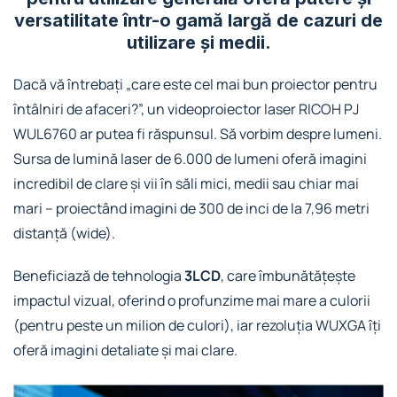
versatilitate într-o gamă largă de cazuri de
utilizare și medii.
Dacă vă întrebați „care este cel mai bun proiector pentru
întâlniri de afaceri?”, un videoproiector laser RICOH PJ
WUL6760 ar putea fi răspunsul. Să vorbim despre lumeni.
Sursa de lumină laser de 6.000 de lumeni oferă imagini
incredibil de clare și vii în săli mici, medii sau chiar mai
mari – proiectând imagini de 300 de inci de la 7,96 metri
distanță (wide).
Beneficiază de tehnologia
3LCD
, care îmbunătățește
impactul vizual, oferind o profunzime mai mare a culorii
(pentru peste un milion de culori), iar rezoluția WUXGA îți
oferă imagini detaliate și mai clare.