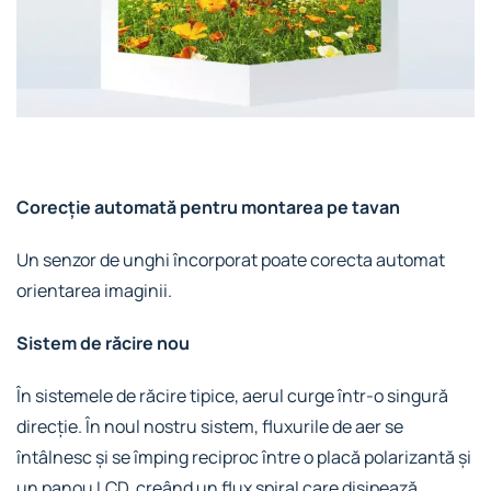
Corecție automată pentru montarea pe tavan
Un senzor de unghi încorporat poate corecta automat
orientarea imaginii.
Sistem de răcire nou
În sistemele de răcire tipice, aerul curge într-o singură
direcție. În noul nostru sistem, fluxurile de aer se
întâlnesc și se împing reciproc între o placă polarizantă și
un panou LCD, creând un flux spiral care disipează