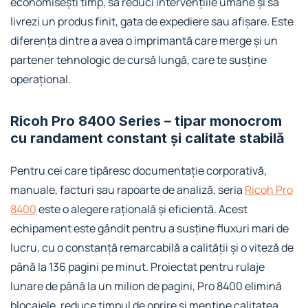
economisești timp, să reduci intervențiile umane și să
livrezi un produs finit, gata de expediere sau afișare. Este
diferența dintre a avea o imprimantă care merge și un
partener tehnologic de cursă lungă, care te susține
operațional.
Ricoh Pro 8400 Series – tipar monocrom
cu randament constant și calitate stabilă
Pentru cei care tipăresc documentație corporativă,
manuale, facturi sau rapoarte de analiză, seria
Ricoh Pro
8400
este o alegere rațională și eficientă. Acest
echipament este gândit pentru a susține fluxuri mari de
lucru, cu o constanță remarcabilă a calității și o viteză de
până la 136 pagini pe minut. Proiectat pentru rulaje
lunare de până la un milion de pagini, Pro 8400 elimină
blocajele, reduce timpul de oprire și menține calitatea