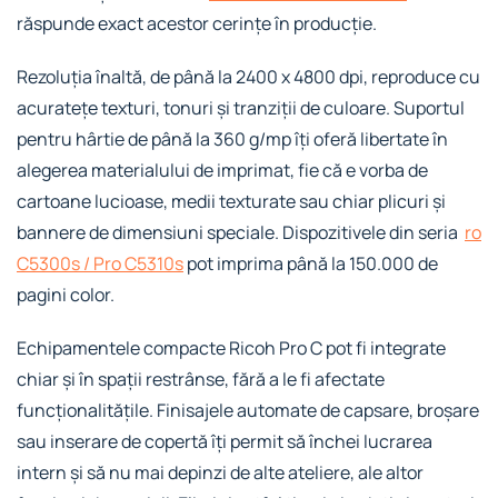
răspunde exact acestor cerințe în producție.
Rezoluția înaltă, de până la 2400 x 4800 dpi, reproduce cu
acuratețe texturi, tonuri și tranziții de culoare. Suportul
pentru hârtie de până la 360 g/mp îți oferă libertate în
alegerea materialului de imprimat, fie că e vorba de
cartoane lucioase, medii texturate sau chiar plicuri și
bannere de dimensiuni speciale. Dispozitivele din seria
ro
C5300s / Pro C5310s
pot imprima până la 150.000 de
pagini color.
Echipamentele compacte Ricoh Pro C pot fi integrate
chiar și în spații restrânse, fără a le fi afectate
funcționalitățile. Finisajele automate de capsare, broșare
sau inserare de copertă îți permit să închei lucrarea
intern și să nu mai depinzi de alte ateliere, ale altor