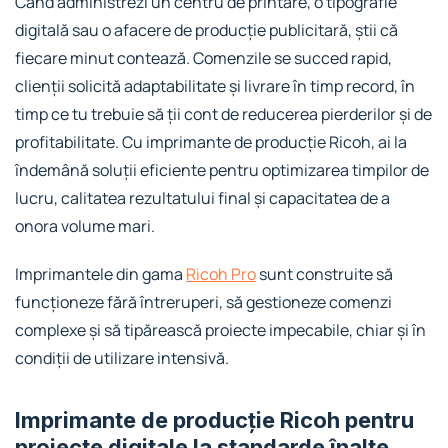
Când administrezi un centru de printare, o tipografie
digitală sau o afacere de producție publicitară, știi că
fiecare minut contează. Comenzile se succed rapid,
clienții solicită adaptabilitate și livrare în timp record, în
timp ce tu trebuie să ții cont de reducerea pierderilor și de
profitabilitate. Cu imprimante de producție Ricoh, ai la
îndemână soluții eficiente pentru optimizarea timpilor de
lucru, calitatea rezultatului final și capacitatea de a
onora volume mari.
Imprimantele din gama
Ricoh Pro
sunt construite să
funcționeze fără întreruperi, să gestioneze comenzi
complexe și să tipărească proiecte impecabile, chiar și în
condiții de utilizare intensivă.
Imprimante de producție Ricoh pentru
proiecte digitale la standarde înalte