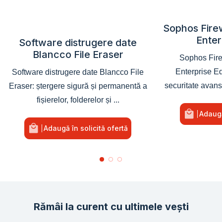
Sophos Fire
Enter
Software distrugere date
Blancco File Eraser
Sophos Fir
Enterprise Ed
Software distrugere date Blancco File
securitate avans
Eraser: ștergere sigură și permanentă a
fișierelor, folderelor și ...
Adaugă
Adaugă în solicită ofertă
Rămâi la curent cu ultimele vești