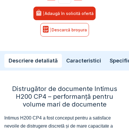
Cantitate Distrugător de documente Intimu
Adaugă în solicită ofertă
Descarcă broșura
Descriere detaliată
Caracteristici
Specifi
Distrugător de documente Intimus
H200 CP4 – performanță pentru
volume mari de documente
Intimus H200 CP4 a fost conceput pentru a satisface
nevoile de distrugere discretă și de mare capacitate a