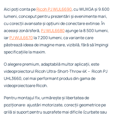
Aici poți conta pe
Ricoh PJ WUL6690
, cu WUXGA și 9.600
lumeni, conceput pentru prezentări și evenimente mari,
cu corecții avansate și opțiuni de conectare extinse. În
aceeași zonă/sferă,
PJ WUL6680
ajunge la 8.500 lumeni,
iar
PJ WUL6670
la 7.200 lumeni, ca variante care
păstrează ideea de imagine mare, vizibilă, fără să împingi
specificațiile la maxim.
O alegere premium, adaptabilă multor aplicații, este
videoproiectorul Ricoh Ultra-Short-Throw 4K – Ricoh PJ
UHL3660, cel mai performant produs din gama de
videoproiectoare Ricoh.
Pentru montajul fix, urmărește și libertatea de
poziționare: ajustări motorizate, corecții geometrice pe
grilă și suport pentru suprafețe mai dificile (curbate sau