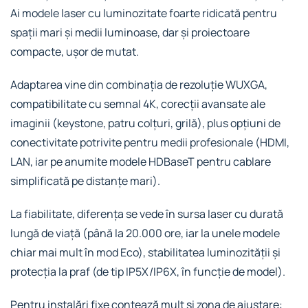
Ai modele laser cu luminozitate foarte ridicată pentru
spații mari și medii luminoase, dar și proiectoare
compacte, ușor de mutat.
Adaptarea vine din combinația de rezoluție WUXGA,
compatibilitate cu semnal 4K, corecții avansate ale
imaginii (keystone, patru colțuri, grilă), plus opțiuni de
conectivitate potrivite pentru medii profesionale (HDMI,
LAN, iar pe anumite modele HDBaseT pentru cablare
simplificată pe distanțe mari).
La fiabilitate, diferența se vede în sursa laser cu durată
lungă de viață (până la 20.000 ore, iar la unele modele
chiar mai mult în mod Eco), stabilitatea luminozității și
protecția la praf (de tip IP5X/IP6X, în funcție de model).
Pentru instalări fixe contează mult și zona de ajustare: