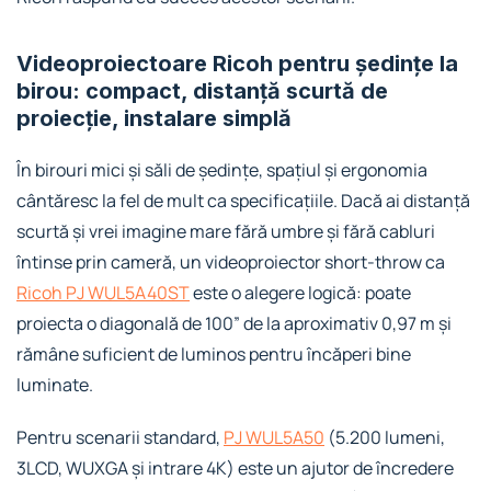
Videoproiectoare Ricoh pentru ședințe la
birou: compact, distanță scurtă de
proiecție, instalare simplă
În birouri mici și săli de ședințe, spațiul și ergonomia
cântăresc la fel de mult ca specificațiile. Dacă ai distanță
scurtă și vrei imagine mare fără umbre și fără cabluri
întinse prin cameră, un videoproiector short-throw ca
Ricoh PJ WUL5A40ST
este o alegere logică: poate
proiecta o diagonală de 100” de la aproximativ 0,97 m și
rămâne suficient de luminos pentru încăperi bine
luminate.
Pentru scenarii standard,
PJ WUL5A50
(5.200 lumeni,
3LCD, WUXGA și intrare 4K) este un ajutor de încredere