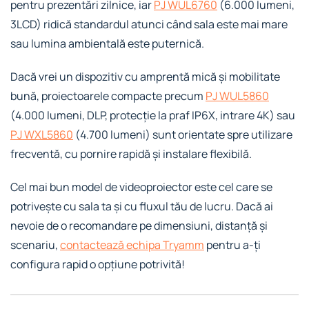
pentru prezentări zilnice, iar
PJ WUL6760
(6.000 lumeni,
3LCD) ridică standardul atunci când sala este mai mare
sau lumina ambientală este puternică.
Dacă vrei un dispozitiv cu amprentă mică și mobilitate
bună, proiectoarele compacte precum
PJ WUL5860
(4.000 lumeni, DLP, protecție la praf IP6X, intrare 4K) sau
PJ WXL5860
(4.700 lumeni) sunt orientate spre utilizare
frecventă, cu pornire rapidă și instalare flexibilă.
Cel mai bun model de videoproiector este cel care se
potrivește cu sala ta și cu fluxul tău de lucru. Dacă ai
nevoie de o recomandare pe dimensiuni, distanță și
scenariu,
contactează echipa Tryamm
pentru a-ți
configura rapid o opțiune potrivită!