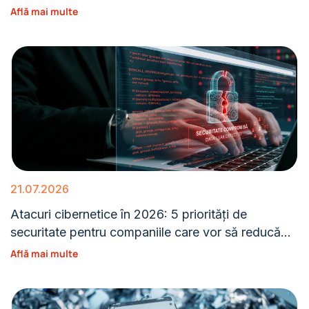
Află mai multe
21.07.2026
Atacuri cibernetice în 2026: 5 priorități de
securitate pentru companiile care vor să reducă
expunerea
Află mai multe