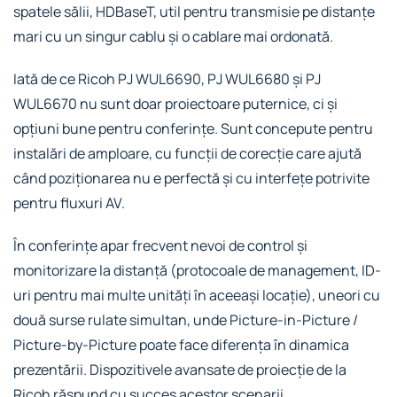
spatele sălii, HDBaseT, util pentru transmisie pe distanțe
mari cu un singur cablu și o cablare mai ordonată.
Iată de ce Ricoh PJ WUL6690, PJ WUL6680 și PJ
WUL6670 nu sunt doar proiectoare puternice, ci și
opțiuni bune pentru conferințe. Sunt concepute pentru
instalări de amploare, cu funcții de corecție care ajută
când poziționarea nu e perfectă și cu interfețe potrivite
pentru fluxuri AV.
În conferințe apar frecvent nevoi de control și
monitorizare la distanță (protocoale de management, ID-
uri pentru mai multe unități în aceeași locație), uneori cu
două surse rulate simultan, unde Picture-in-Picture /
Picture-by-Picture poate face diferența în dinamica
prezentării. Dispozitivele avansate de proiecție de la
Ricoh răspund cu succes acestor scenarii.